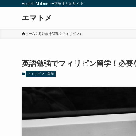
English Matome 〜英語まとめサイト
エマトメ
ホーム
海外旅行/留学
フィリピン
英語勉強でフィリピン留学！必要
フィリピン
留学