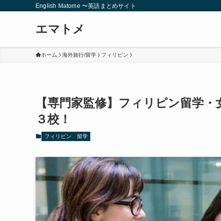
English Matome 〜英語まとめサイト
エマトメ
ホーム
海外旅行/留学
フィリピン
【専門家監修】フィリピン留学・
３校！
フィリピン
留学