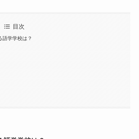
目次
る語学学校は？
）