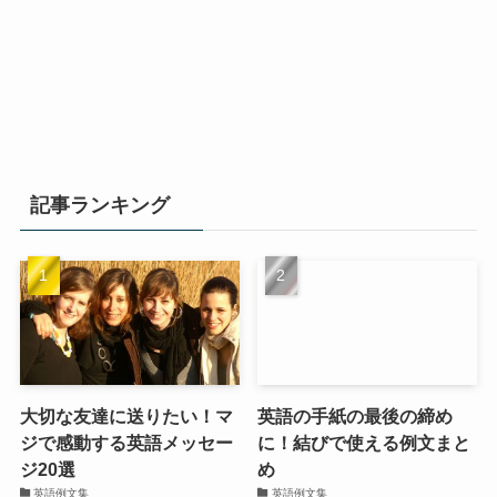
記事ランキング
大切な友達に送りたい！マ
英語の手紙の最後の締め
ジで感動する英語メッセー
に！結びで使える例文まと
ジ20選
め
英語例文集
英語例文集