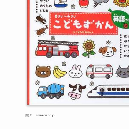
[出典：amazon.co.jp]