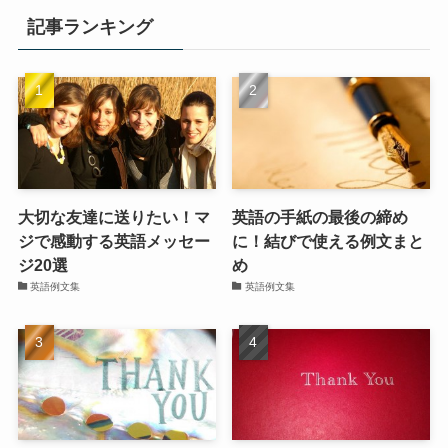
記事ランキング
大切な友達に送りたい！マ
英語の手紙の最後の締め
ジで感動する英語メッセー
に！結びで使える例文まと
ジ20選
め
英語例文集
英語例文集