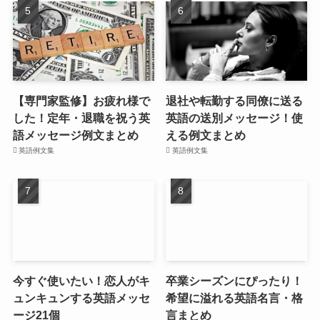
【専門家監修】お疲れ様で
退社や転勤する同僚に送る
した！定年・退職を祝う英
英語の送別メッセージ！使
語メッセージ例文まとめ
える例文まとめ
英語例文集
英語例文集
今すぐ使いたい！恋人がキ
卒業シーズンにぴったり！
ュンキュンする英語メッセ
希望に溢れる英語名言・格
ージ21個
言まとめ