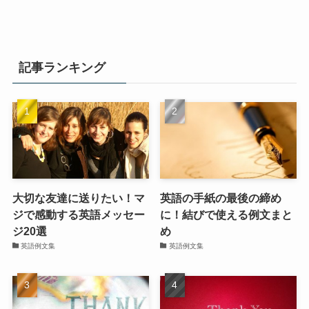
記事ランキング
大切な友達に送りたい！マ
英語の手紙の最後の締め
ジで感動する英語メッセー
に！結びで使える例文まと
ジ20選
め
英語例文集
英語例文集