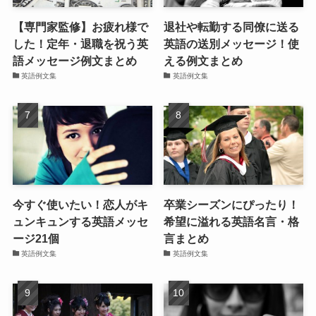
【専門家監修】お疲れ様で
退社や転勤する同僚に送る
した！定年・退職を祝う英
英語の送別メッセージ！使
語メッセージ例文まとめ
える例文まとめ
英語例文集
英語例文集
今すぐ使いたい！恋人がキ
卒業シーズンにぴったり！
ュンキュンする英語メッセ
希望に溢れる英語名言・格
ージ21個
言まとめ
英語例文集
英語例文集