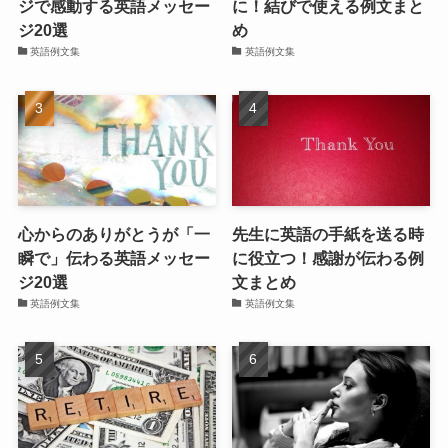
ジで感動する英語メッセー
に！結びで使える例文まと
ジ20選
め
英語例文集
英語例文集
心からのありがとうが「一
先生に英語の手紙を送る時
瞬で」伝わる英語メッセー
に役立つ！感謝が伝わる例
ジ20選
文まとめ
英語例文集
英語例文集