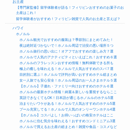
お土産
【専門家監修】留学体験者が語る！フィリピンおすすめのお菓子のお
土産はこれ！
留学体験者がおすすめ！フィリピン雑貨で人気のお土産と言えば？
ハワイ
ホノルル
ホノルル観光でおすすめの服装は？季節別にまとめてみた！
夜は絶対近づかないで！ホノルル周辺で治安の悪い場所５つ
ホノルル旅行の思い出に！オアフでおすすめの楽しみ方７選
ホノルルで人気のアクティビティといえばこれ！おすすめ６選
ホノルルのフラレッスンおすすめ情報！無料体験できる所も
極上の癒しを味わえる！ホノルルで人気おすすめのスパ７選
目的別に選ぶ！ホノルルで評判が高いおすすめホテル総まとめ
女一人旅でも安心安全！ホノルル周辺のお一人さまホテル５選
【ホノルル】子連れ・ファミリー向けおすすめのホテル６選
ホノルルの最新ホテル情報！綺麗＆新しいを重視するならここ
英語できなくてもOK！日本語が通じるホノルルのホテル5選
泊まりたいワケがある！ホノルルで人気おすすめのホテル5選
プール充実してる！ホノルルで人気のオンリーワンホテル4選
【ホノルル】コスパよし！お得いっぱいの格安ホテルはここ
ホノルルに住む気分を味わえる！おすすめコンドミニアム3選
ホノルルで買えるお土産の総まとめ！雑貨や食品・コスメなど