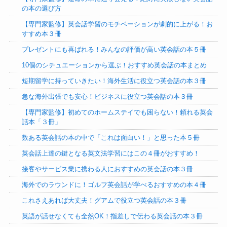
の本の選び方
【専門家監修】英会話学習のモチベーションが劇的に上がる！お
すすめ本３冊
プレゼントにも喜ばれる！みんなの評価が高い英会話の本５冊
10個のシチュエーションから選ぶ！おすすめ英会話の本まとめ
短期留学に持っていきたい！海外生活に役立つ英会話の本３冊
急な海外出張でも安心！ビジネスに役立つ英会話の本３冊
【専門家監修】初めてのホームステイでも困らない！頼れる英会
話本「３冊」
数ある英会話の本の中で「これは面白い！」と思った本５冊
英会話上達の鍵となる英文法学習にはこの４冊がおすすめ！
接客やサービス業に携わる人におすすめの英会話の本３冊
海外でのラウンドに！ゴルフ英会話が学べるおすすめの本４冊
これさえあれば大丈夫！グアムで役立つ英会話の本３冊
英語が話せなくても全然OK！指差しで伝わる英会話の本３冊