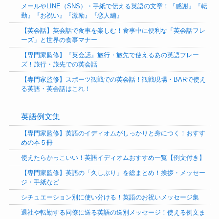
メールやLINE（SNS）・手紙で伝える英語の文章！『感謝』『転
勤』『お祝い』『激励』『恋人編』
【英会話】英会話で食事を楽しむ！食事中に便利な「英会話フレ
ーズ」と世界の食事マナー
【専門家監修】『英会話』旅行・旅先で使えるあの英語フレー
ズ！旅行・旅先での英会話
【専門家監修】スポーツ観戦での英会話！観戦現場・BARで使え
る英語・英会話はこれ！
英語例文集
【専門家監修】英語のイディオムがしっかりと身につく！おすす
めの本５冊
使えたらかっこいい！英語イディオムおすすめ一覧【例文付き】
【専門家監修】英語の「久しぶり」を総まとめ！挨拶・メッセー
ジ・手紙など
シチュエーション別に使い分ける！英語のお祝いメッセージ集
退社や転勤する同僚に送る英語の送別メッセージ！使える例文ま