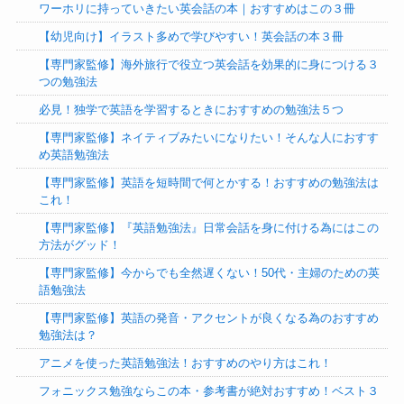
ワーホリに持っていきたい英会話の本｜おすすめはこの３冊
【幼児向け】イラスト多めで学びやすい！英会話の本３冊
【専門家監修】海外旅行で役立つ英会話を効果的に身につける３
つの勉強法
必見！独学で英語を学習するときにおすすめの勉強法５つ
【専門家監修】ネイティブみたいになりたい！そんな人におすす
め英語勉強法
【専門家監修】英語を短時間で何とかする！おすすめの勉強法は
これ！
【専門家監修】『英語勉強法』日常会話を身に付ける為にはこの
方法がグッド！
【専門家監修】今からでも全然遅くない！50代・主婦のための英
語勉強法
【専門家監修】英語の発音・アクセントが良くなる為のおすすめ
勉強法は？
アニメを使った英語勉強法！おすすめのやり方はこれ！
フォニックス勉強ならこの本・参考書が絶対おすすめ！ベスト３