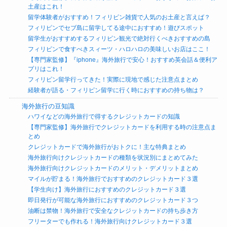
土産はこれ！
留学体験者がおすすめ！フィリピン雑貨で人気のお土産と言えば？
フィリピンでセブ島に留学してる途中におすすめ！遊びスポット
留学生がおすすめするフィリピン観光で絶対行くべきおすすめの島
フィリピンで食すべきスィーツ・ハロハロの美味しいお店はここ！
【専門家監修】『iphone』海外旅行で安心！おすすめ英会話＆便利ア
プリはこれ！
フィリピン留学行ってきた！実際に現地で感じた注意点まとめ
経験者が語る・フィリピン留学に行く時におすすめの持ち物は？
海外旅行の豆知識
ハワイなどの海外旅行で得するクレジットカードの知識
【専門家監修】海外旅行でクレジットカードを利用する時の注意点ま
とめ
クレジットカードで海外旅行がおトクに！主な特典まとめ
海外旅行向けクレジットカードの種類を状況別にまとめてみた
海外旅行向けクレジットカードのメリット・デメリットまとめ
マイルが貯まる！海外旅行でおすすめのクレジットカード３選
【学生向け】海外旅行におすすめのクレジットカード３選
即日発行が可能な海外旅行におすすめのクレジットカード３つ
油断は禁物！海外旅行で安全なクレジットカードの持ち歩き方
フリーターでも作れる！海外旅行向けクレジットカード３選