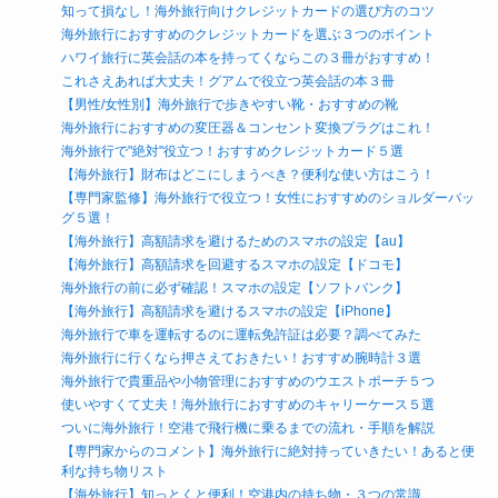
知って損なし！海外旅行向けクレジットカードの選び方のコツ
海外旅行におすすめのクレジットカードを選ぶ３つのポイント
ハワイ旅行に英会話の本を持ってくならこの３冊がおすすめ！
これさえあれば大丈夫！グアムで役立つ英会話の本３冊
【男性/女性別】海外旅行で歩きやすい靴・おすすめの靴
海外旅行におすすめの変圧器＆コンセント変換プラグはこれ！
海外旅行で"絶対"役立つ！おすすめクレジットカード５選
【海外旅行】財布はどこにしまうべき？便利な使い方はこう！
【専門家監修】海外旅行で役立つ！女性におすすめのショルダーバッ
グ５選！
【海外旅行】高額請求を避けるためのスマホの設定【au】
【海外旅行】高額請求を回避するスマホの設定【ドコモ】
海外旅行の前に必ず確認！スマホの設定【ソフトバンク】
【海外旅行】高額請求を避けるスマホの設定【iPhone】
海外旅行で車を運転するのに運転免許証は必要？調べてみた
海外旅行に行くなら押さえておきたい！おすすめ腕時計３選
海外旅行で貴重品や小物管理におすすめのウエストポーチ５つ
使いやすくて丈夫！海外旅行におすすめのキャリーケース５選
ついに海外旅行！空港で飛行機に乗るまでの流れ・手順を解説
【専門家からのコメント】海外旅行に絶対持っていきたい！あると便
利な持ち物リスト
【海外旅行】知っとくと便利！空港内の持ち物・３つの常識