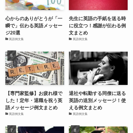
心からのありがとうが「一
先生に英語の手紙を送る時
瞬で」伝わる英語メッセー
に役立つ！感謝が伝わる例
ジ20選
文まとめ
英語例文集
英語例文集
【専門家監修】お疲れ様で
退社や転勤する同僚に送る
した！定年・退職を祝う英
英語の送別メッセージ！使
語メッセージ例文まとめ
える例文まとめ
英語例文集
英語例文集