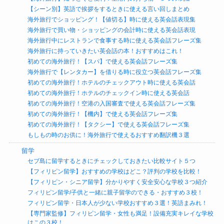
【シーン別】英語で挨拶をするときに使える言い回しまとめ
海外旅行でショッピング！【値切る】時に使える英会話表現集
海外旅行で買い物・ショッピングの会計時に使える英会話表現
海外旅行中にレストランで食事する時に使える英会話フレーズ集
海外旅行に持っていきたい英会話の本！おすすめはこれ！
初めての海外旅行！【スパ】で使える英会話フレーズ集
海外旅行で【レンタカー】を借りる時に役立つ英会話フレーズ集
初めての海外旅行！ホテルのチェックアウト時に使える英会話
初めての海外旅行！ホテルのチェックイン時に使える英会話
初めての海外旅行！空港の入国審査で使える英会話フレーズ集
初めての海外旅行！【機内】で使える英会話フレーズ集
初めての海外旅行！【タクシー】で使える英会話フレーズ集
もしもの時のお供に！海外旅行で使えるおすすめ翻訳機３選
留学
セブ島に留学するときにチェックしておきたい比較サイト５つ
【フィリピン留学】おすすめの学校はどこ？評判の学校を比較！
【フィリピン・シニア留学】分かりやすく安全安心な学校３つ紹介
フィリピン留学/子供と一緒に親子留学のできる・おすすめ３校！
フィリピン留学・日本人が少ない学校おすすめ３選！英語まみれ！
【専門家監修】フィリピン留学・女性も満足！設備充実キレイな学校
はこの３校！