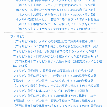
ホノルルでも日本食が食べたい！おすすめ和食レストラン5選
【ホノルル】子連れ・ファミリーにおすすめのレストラン5選
ホノルルでお得ランチが食べれる！おすすめのお店【まとめ】
【ホノルル】お得ランチが食べれる！おすすめレストラン5選
ホノルルで絶対食べたい！名物ロコモコをランチで食べれるお店
【ホノルル】本場のハンバーガーが食べたい！ランチならここ
【ホノルル】チャイナタウンでおすすめのランチのお店はここ
フィリピン
【フィリピン留学】おすすめの学校はどこ？評判の学校を比較！
【フィリピン・シニア留学】分かりやすく安全安心な学校３つ紹介
フィリピン留学/子供と一緒に親子留学のできる・おすすめ３校！
フィリピン留学・日本人が少ない学校おすすめ３選！英語まみれ！
【専門家監修】フィリピン留学・女性も満足！設備充実キレイな学校
はこの３校！
フィリピン留学/楽しい雰囲気で自由度高め!おすすめ学校・3選
フィリピン留学に行くならここが安い！おすすめの格安学校３選
妥協なし！フィリピン留学でスパルタ式でおすすめの学校３選
【フィリピン留学】社会人のビジネス英語に超おすすめ！学校３選
フィリピン留学・toeicスコアアップはこの学校！（保障有）
フィリピン留学に行く時におすすめの保険はどれ？比較してみた
英語勉強でフィリピン留学！必要な手続きと手順は？簡易リスト
【専門家監修】留学体験者が語る！フィリピンおすすめのお菓子のお