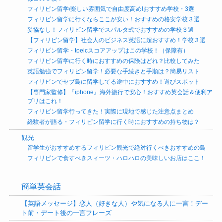
フィリピン留学/楽しい雰囲気で自由度高め!おすすめ学校・3選
フィリピン留学に行くならここが安い！おすすめの格安学校３選
妥協なし！フィリピン留学でスパルタ式でおすすめの学校３選
【フィリピン留学】社会人のビジネス英語に超おすすめ！学校３選
フィリピン留学・toeicスコアアップはこの学校！（保障有）
フィリピン留学に行く時におすすめの保険はどれ？比較してみた
英語勉強でフィリピン留学！必要な手続きと手順は？簡易リスト
フィリピンでセブ島に留学してる途中におすすめ！遊びスポット
【専門家監修】『iphone』海外旅行で安心！おすすめ英会話＆便利ア
プリはこれ！
フィリピン留学行ってきた！実際に現地で感じた注意点まとめ
経験者が語る・フィリピン留学に行く時におすすめの持ち物は？
観光
留学生がおすすめするフィリピン観光で絶対行くべきおすすめの島
フィリピンで食すべきスィーツ・ハロハロの美味しいお店はここ！
簡単英会話
【英語メッセージ】恋人（好きな人）や気になる人に一言！デー
ト前・デート後の一言フレーズ