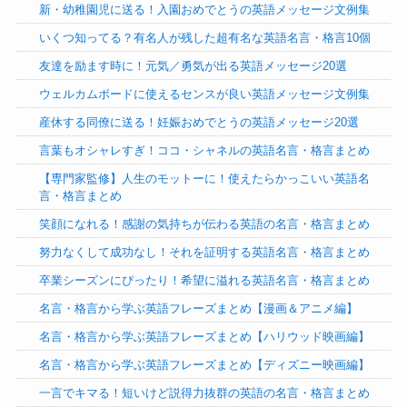
新・幼稚園児に送る！入園おめでとうの英語メッセージ文例集
いくつ知ってる？有名人が残した超有名な英語名言・格言10個
友達を励ます時に！元気／勇気が出る英語メッセージ20選
ウェルカムボードに使えるセンスが良い英語メッセージ文例集
産休する同僚に送る！妊娠おめでとうの英語メッセージ20選
言葉もオシャレすぎ！ココ・シャネルの英語名言・格言まとめ
【専門家監修】人生のモットーに！使えたらかっこいい英語名
言・格言まとめ
笑顔になれる！感謝の気持ちが伝わる英語の名言・格言まとめ
努力なくして成功なし！それを証明する英語名言・格言まとめ
卒業シーズンにぴったり！希望に溢れる英語名言・格言まとめ
名言・格言から学ぶ英語フレーズまとめ【漫画＆アニメ編】
名言・格言から学ぶ英語フレーズまとめ【ハリウッド映画編】
名言・格言から学ぶ英語フレーズまとめ【ディズニー映画編】
一言でキマる！短いけど説得力抜群の英語の名言・格言まとめ