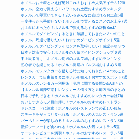
ホノルルお土産といえば絶対これ！おすすめ人気アイテム12選
ホノルル空港で買える！ハワイのお土産おすすめランキング
ホノルルで即買いできる！安い＆みんなに喜ばれるお土産6選
一度使ったら手放せない！ホノルルで買えるコスメのお土産7選
お土産に困ったら？ホノルルで買えるおすすめ雑貨Best7
ホノルルでダイビングするときに確認しておきたい３つのこと
ホノルル周辺で潜りたい！おすすめダイビングポイント5選
ホノルルでダイビングライセンスを取得したい！確認事項３つ
日本人対応で安心！ホノルルの人気ダイビングショップ６選
中上級者向け！ホノルル周辺のゴルフ場おすすめランキング
初心者でも楽しめる！ホノルル周辺のゴルフ場おすすめ５選
ホノルルでレンタカーを借りる時に知っておきたい４つのこと
レンタカーで自由気ままにホノルル観光！おすすめスポット7選
ホノルルのレンタカー利用術！免許に関する疑問Q＆Aまとめ
【ホノルル国際空港】レンタカーの借り方と返却方法のまとめ
日本で予約できる！ホノルルでおすすめのレンタカー会社7選
おいしすぎるモノ目白押し！ホノルルのおすすめレストラン
ドレスコードに注意！ホノルルのレストランでの正しい服装
ステーキをがっつり食べれる！ホノルルの人気レストラン5選
バーベキューが楽しめる！ホノルルのおすすめレストラン3選
新鮮シーフードが食べれる！ホノルルの人気レストラン5選
オーシャンビューを満喫！ホノルルのおすすめレストラン5選