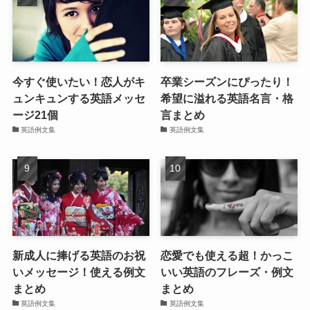
今すぐ使いたい！恋人がキ
卒業シーズンにぴったり！
ュンキュンする英語メッセ
希望に溢れる英語名言・格
ージ21個
言まとめ
英語例文集
英語例文集
新成人に捧げる英語のお祝
恋愛でも使える超！かっこ
いメッセージ！使える例文
いい英語のフレーズ・例文
まとめ
まとめ
英語例文集
英語例文集