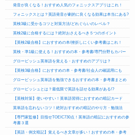
発音が良くなる！おすすめ人気のフォニックスアプリはこれ！
フォニックスとは？英語発音が劇的に良くなる効果は本当にある?
英検3級に受かるコツと対策方法/どれぐらいのレベル？
英検2級に合格するには？絶対おさえるべき５つのポイント
【英検2級合格】におすすめの本/挫折しにくい参考書はこれ！
英検・準1級に使える！おすすめの本・参考書/専門分野もカバー
グロービッシュ英単語を覚える・おすすめのアプリは？
【英検3級合格】におすすめの本・参考書/社会人の確認用にも
グロービッシュ英単語を勉強できるおすすめの本・参考書まとめ
グロービッシュとは？最低限で英語を話せる効果がある!?
【英検対策】使いやすい！英単語習得におすすめの暗記カード
英単語を忘れないコツ！絶対おすすめの暗記のやり方・勉強法
【専門家監修】目指せTOEIC730点！英単語の暗記におすすめの参
考書３選
【英語・例文暗記】覚えるべき文章が多い！おすすめの本・参考