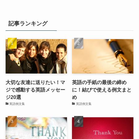
記事ランキング
大切な友達に送りたい！マ
英語の手紙の最後の締め
ジで感動する英語メッセー
に！結びで使える例文まと
ジ20選
め
英語例文集
英語例文集