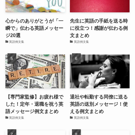
心からのありがとうが「一
先生に英語の手紙を送る時
瞬で」伝わる英語メッセー
に役立つ！感謝が伝わる例
ジ20選
文まとめ
英語例文集
英語例文集
【専門家監修】お疲れ様で
退社や転勤する同僚に送る
した！定年・退職を祝う英
英語の送別メッセージ！使
語メッセージ例文まとめ
える例文まとめ
英語例文集
英語例文集