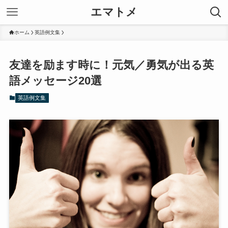
エマトメ
ホーム
英語例文集
友達を励ます時に！元気／勇気が出る英
語メッセージ20選
英語例文集