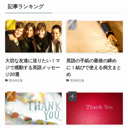
記事ランキング
大切な友達に送りたい！マ
英語の手紙の最後の締め
ジで感動する英語メッセー
に！結びで使える例文まと
ジ20選
め
英語例文集
英語例文集