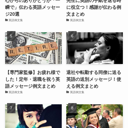
心からのありがとうが「一
先生に英語の手紙を送る時
瞬で」伝わる英語メッセー
に役立つ！感謝が伝わる例
ジ20選
文まとめ
英語例文集
英語例文集
【専門家監修】お疲れ様で
退社や転勤する同僚に送る
した！定年・退職を祝う英
英語の送別メッセージ！使
語メッセージ例文まとめ
える例文まとめ
英語例文集
英語例文集