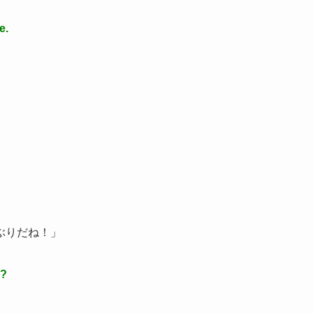
e.
ぶりだね！」
u?