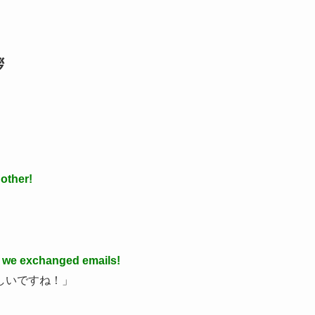
拶
 other!
e we exchanged emails!
しいですね！」