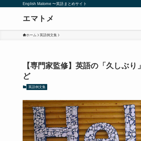
English Matome 〜英語まとめサイト
エマトメ
ホーム
英語例文集
【専門家監修】英語の「久しぶり
ど
英語例文集