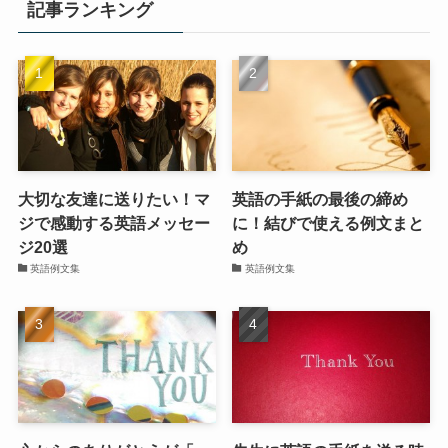
記事ランキング
大切な友達に送りたい！マ
英語の手紙の最後の締め
ジで感動する英語メッセー
に！結びで使える例文まと
ジ20選
め
英語例文集
英語例文集